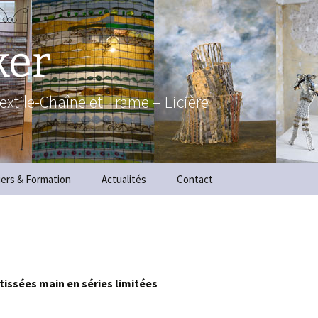
ker
textile-Chaîne et Trame – Licière
iers & Formation
Actualités
Contact
 tissées main en séries limitées